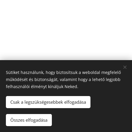
Sütiket használunk, hogy biztosítsuk a weboldal megfelelő
működését és biztonságát, valamint hogy a lehető legjobb
felhasználói élményt kínáljuk Neked.
Csak a legszükségesebbek elfogadása
© 2024 Minden jog fenntartva
Összes elfogadása
ÁSZF
Sütik