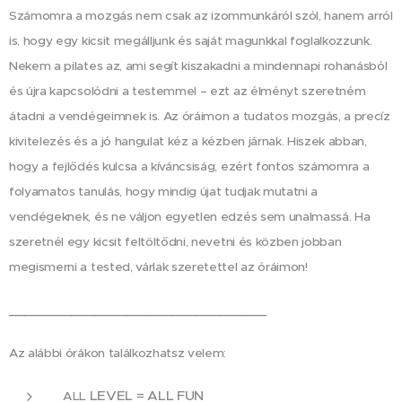
Számomra a mozgás nem csak az izommunkáról szól, hanem arról
is, hogy egy kicsit megálljunk és saját magunkkal foglalkozzunk.
Nekem a pilates az, ami segít kiszakadni a mindennapi rohanásból
és újra kapcsolódni a testemmel – ezt az élményt szeretném
átadni a vendégeimnek is. Az óráimon a tudatos mozgás, a precíz
kivitelezés és a jó hangulat kéz a kézben járnak. Hiszek abban,
hogy a fejlődés kulcsa a kíváncsiság, ezért fontos számomra a
folyamatos tanulás, hogy mindig újat tudjak mutatni a
vendégeknek, és ne váljon egyetlen edzés sem unalmassá. Ha
szeretnél egy kicsit feltöltődni, nevetni és közben jobban
megismerni a tested, várlak szeretettel az óráimon!
_________________________________
Az alábbi órákon találkozhatsz velem:
LEVEL = ALL FUN
ALL