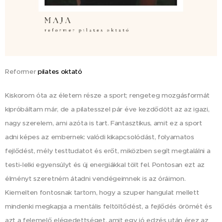
Reformer
pilates oktató
Kiskorom óta az életem része a sport; rengeteg mozgásformát
kipróbáltam már, de a pilatesszel pár éve kezdődött az az igazi,
nagy szerelem, ami azóta is tart. Fantasztikus, amit ez a sport
adni képes az embernek: valódi kikapcsolódást, folyamatos
fejlődést, mély testtudatot és erőt, miközben segít megtalálni a
testi-lelki egyensúlyt és új energiákkal tölt fel. Pontosan ezt az
élményt szeretném átadni vendégeimnek is az óráimon.
Kiemelten fontosnak tartom, hogy a szuper hangulat mellett
mindenki megkapja a mentális feltöltődést, a fejlődés örömét és
azt a felemelő elégedettséget, amit egy jó edzés után érez az