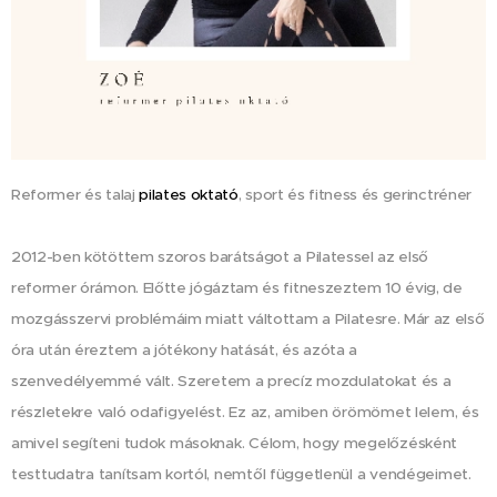
Reformer és talaj
pilates oktató
, sport és fitness és gerinctréner
2012-ben kötöttem szoros barátságot a Pilatessel az első
reformer órámon. Előtte jógáztam és fitneszeztem 10 évig, de
mozgásszervi problémáim miatt váltottam a Pilatesre. Már az első
óra után éreztem a jótékony hatását, és azóta a
szenvedélyemmé vált.
Szeretem a precíz mozdulatokat és a
részletekre való odafigyelést. Ez az, amiben örömömet lelem, és
amivel segíteni tudok másoknak. Célom, hogy megelőzésként
testtudatra tanítsam kortól, nemtől függetlenül a vendégeimet.