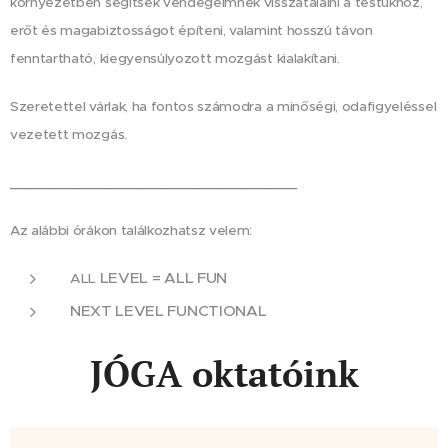
környezetben segítsek vendégeimnek visszatalálni a testükhöz,
erőt és magabiztosságot építeni, valamint hosszú távon
fenntartható, kiegyensúlyozott mozgást kialakítani.
Szeretettel várlak, ha fontos számodra a minőségi, odafigyeléssel
vezetett mozgás.
_________________________________
Az alábbi órákon találkozhatsz velem:
LEVEL = ALL FUN
ALL
NEXT LEVEL FUNCTIONAL
JÓGA oktatóink