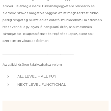
ember. Jelenleg a Pécsi Tudományegyetem rekreáció és
életmód szakos hallgatója vagyok, az itt megszerzett tudás
pedig rengeteg pluszt ad az oktatói munkámhoz. Ha szívesen
részt vennél egy olyan jó hangulatú órán, ahol maximális
támogatást, kikapcsolódást és fejlődést kapsz, akkor sok
szeretettel várlak az órámon!
_________________________________
Az alábbi órákon találkozhatsz velem:
LEVEL = ALL FUN
ALL
NEXT LEVEL FUNCTIONAL