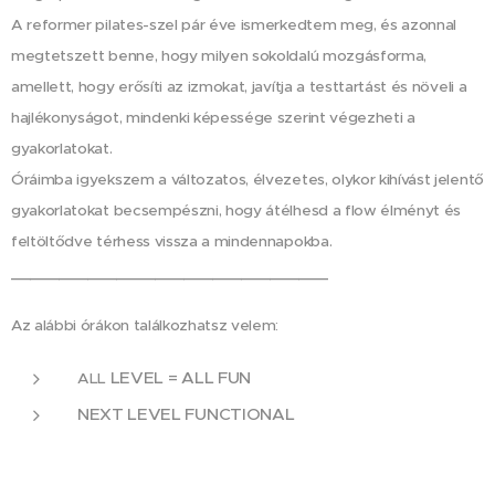
A reformer pilates-szel pár éve ismerkedtem meg, és azonnal
megtetszett benne, hogy milyen sokoldalú mozgásforma,
amellett, hogy erősíti az izmokat, javítja a testtartást és növeli a
hajlékonyságot, mindenki képessége szerint végezheti a
gyakorlatokat. ‍
Óráimba igyekszem a változatos, élvezetes, olykor kihívást jelentő
gyakorlatokat becsempészni, hogy átélhesd a flow élményt és
feltöltődve térhess vissza a mindennapokba.
_________________________________
Az alábbi órákon találkozhatsz velem:
LEVEL = ALL FUN
ALL
NEXT LEVEL FUNCTIONAL