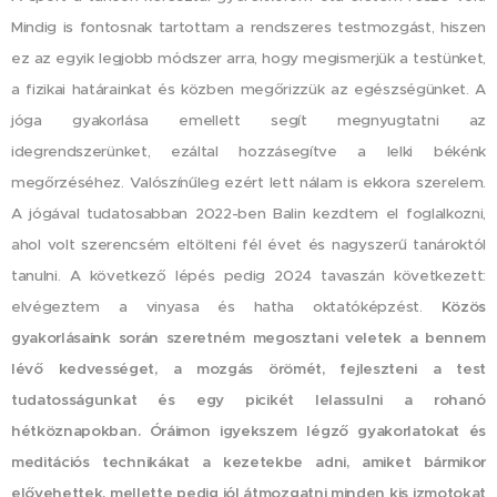
Mindig is fontosnak tartottam a rendszeres testmozgást, hiszen
ez az egyik legjobb módszer arra, hogy megismerjük a testünket,
a fizikai határainkat és közben megőrizzük az egészségünket. A
jóga gyakorlása emellett segít megnyugtatni az
idegrendszerünket, ezáltal hozzásegítve a lelki békénk
megőrzéséhez. Valószínűleg ezért lett nálam is ekkora szerelem.
A jógával tudatosabban 2022-ben Balin kezdtem el foglalkozni,
ahol volt szerencsém eltölteni fél évet és nagyszerű tanároktól
tanulni. A következő lépés pedig 2024 tavaszán következett:
elvégeztem a vinyasa és hatha oktatóképzést.
Közös
gyakorlásaink során szeretném megosztani veletek a bennem
lévő kedvességet, a mozgás örömét, fejleszteni a test
tudatosságunkat és egy picikét lelassulni a rohanó
hétköznapokban. Óráimon igyekszem légző gyakorlatokat és
meditációs technikákat a kezetekbe adni, amiket bármikor
elővehettek, mellette pedig jól átmozgatni minden kis izmotokat