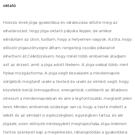
oktató
Hosszú évek jóga gyakorlása és várakozása előzte meg az
elhatározást, hogy jóga oktató pályára lépjek, de amikor
elindultam az úton, tudtam, hogy a helyemen vagyok. Azóta, hogy
először jógaszőnyegre álltam, rengeteg csodás pillanatot
élhettem át.Célkitűzésem, hogy minél több embernek átadjam
azt az érzest, amit a jóga adott Nekem. A jóga sokkal több, mint
fizikai mozgásforma. A jóga segít kiszakadni a mindennapok
sűrűjéből, megtanít uralni a tested és uralni az elméd, segít, hogy
közelebb kerülj önmagadhoz, energetizál, csökkenti az általános
stresszt a mindennapokban és ami a legfontosabb, megtanít jelen
lenni. Minden embernek szüksége van rá, hogy a teste mellett a
lelkét és az elméjét is egészségben, egységben tartsa, és aki
jógázik, ezen előnyök mindegyikét megtapsztalja.Jóga óráimon
fontos szerepet kap a megérkezés, ráhangolódás a gyakorlásra,