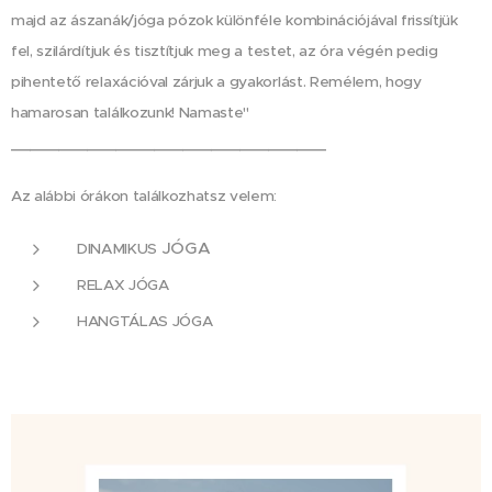
majd az ászanák/jóga pózok különféle kombinációjával frissítjük
fel, szilárdítjuk és tisztítjuk meg a testet, az óra végén pedig
pihentető relaxációval zárjuk a gyakorlást. Remélem, hogy
hamarosan találkozunk! Namaste"
_________________________________
Az alábbi órákon találkozhatsz velem:
JÓGA
DINAMIKUS
RELAX JÓGA
HANGTÁLAS JÓGA