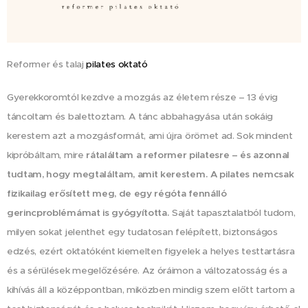
Reformer és talaj
pilates oktató
Gyerekkoromtól kezdve a mozgás az életem része – 13 évig
táncoltam és balettoztam. A tánc abbahagyása után sokáig
kerestem azt a mozgásformát, ami újra örömet ad. Sok mindent
rátaláltam a reformer pilatesre – és azonnal
kipróbáltam, mire
tudtam, hogy megtaláltam, amit kerestem. A pilates nemcsak
fizikailag erősített meg, de egy régóta fennálló
gerincproblémámat is gyógyította.
Saját tapasztalatból tudom,
milyen sokat jelenthet egy tudatosan felépített, biztonságos
edzés, ezért oktatóként kiemelten figyelek a helyes testtartásra
és a sérülések megelőzésére. Az óráimon a változatosság és a
kihívás áll a középpontban, miközben mindig szem előtt tartom a