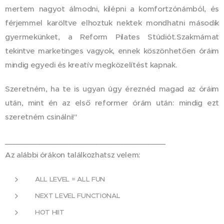
mertem nagyot álmodni, kilépni a komfortzónámból, és
férjemmel karöltve elhoztuk nektek mondhatni második
gyermekünket, a Reform Pilates Stúdiót.Szakmámat
tekintve marketinges vagyok, ennek köszönhetően óráim
mindig egyedi és kreatív megközelítést kapnak.
Szeretném, ha te is ugyan úgy éreznéd magad az óráim
után, mint én az első reformer órám után: mindig ezt
szeretném csinálni!"
_____________________________________
Az alábbi órákon találkozhatsz velem:
ALL LEVEL = ALL FUN
NEXT LEVEL FUNCTIONAL
HOT HIIT