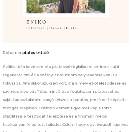
Reformer
pilates oktató
Szülés után kezdtem el a pilatessel foglalkozni, amikor a saját
regenerációm és a szétnyílt hasizmom helyreállítása került a
fókuszba. Ami akkor szükség volt, mára mély elköteleződéssé és
szenvedéllyé vált.Több mint 2 éve foglalkozom pilatessel, és
saját tapasztalataim alapján hiszek a tudatos, precízen felépített
mozgás erejében. Óráimon kiemelt figyelmet kap a törzs
stabilitása, a testtudat fejlesztése és a finoman, mégis
hatékonyan felépített fejlődés.Célom, hogy egy nyugodt, igényes