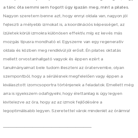
a tánc óta semmi sem fogott úgy igazán meg, mint a pilates.
Nagyon szeretem benne azt, hogy ennyi oldala van, nagyon jól
fejleszti a mélyebb izmokat is, a koordinációs képességet, az
ízületek körüli izmokra különösen effektív, míg ez kevés más
mozgás típusra mondható el. Egyszerre van egy regeneratív
oldala és közben meg rendkívül jól erősít. Én pilates oktatás
mellett orvostanhallgató vagyok és éppen ezért a
tanulmányaimat bele tudom illeszteni az óratervembe, olyan
szempontból, hogy a sérülésnek megfelelően vagy éppen a
kiválasztott izomcsoportra történjenek a feladatok. Emellett még
arra is igyekszem odafigyelni, hogy élettanilag is úgy legyen
kivitelezve az óra, hogy az az izmok fejlődésére a
legoptimálisabb legyen. Szeretettel várok mindenkit az óráimra!
_________________________________