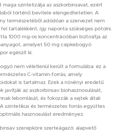
t maga szintetizálja az aszkorbinsavat, ezért
rásból történő bevitele elengedhetetlen. A
ony természetéből adódóan a szervezet nem
fel tartalékként, így naponta szükséges pótolni.
etta 1000 mg-os koncentrációban biztosítja az
tóanyagot, amelyet 50 mg csipkebogyó
or egészít ki.
ogyó nem véletlenül került a formulába: ez a
rmészetes C-vitamin-forrás, amely
oidokat is tartalmaz. Ezek a növényi eredetű
k javítják az aszkorbinsav biohasznosulását,
annak lebomlását, és fokozzák a sejtek általi
. A szintetikus és természetes forrás együttes
 optimális hasznosulást eredményez.
binsav szerepköre szerteágazó: alapvető