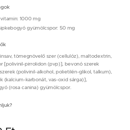
agok
vitamin: 1000 mg
sipkebogyó gyümölcspor: 50 mg
vők
insav, tömegnövelő szer (cellulóz), maltodextrin,
or [polivinil-pirrolidon (pvp)], bevonó szerek
zerek (polivinil-alkohol, polietilén-glikol, talkum),
k (kalcium-karbonát, vas-oxid sárga)],
yó (rosa canina) gyümölcspor.
nljuk?