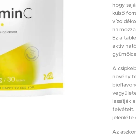
hogy sajá
külső for
vízoldék
halmozza 
Ez a tabl
aktív ha
gyümölcsp
A csipkeb
növény te
bioflavon
vegyülete
lassítják 
felvételt
jelenléte
Az aszkor