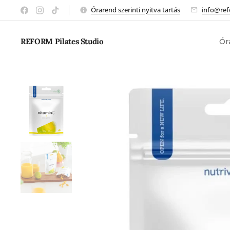
Órarend szerinti nyitva tartás
info@ref
REFORM Pilates Studio
Ór