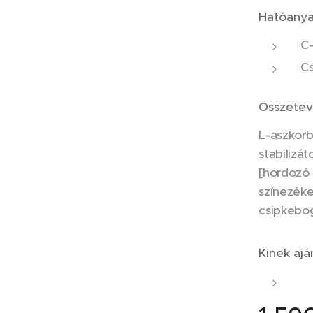
Hatóany
C-
C
Összete
L-aszkorb
stabilizát
[hordozó s
színezéke
csipkebog
Kinek ajá