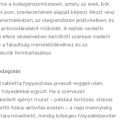
me a kollagénszintézisnek, amely az erek, bőr,
s porc szerkezetének alapját képezi. Részt vesz
atermelésben, az idegrendszeri jelátvitelben, és
antioxidánsként működik. A sejtek oxidatív
 elleni védelmében betöltött szerepe mellett
l a fáradtság mérséklődéséhez és az
kciók fenntartásához.
adagolás
 tabletta fogyasztása javasolt reggeli után,
folyadékkal együtt. Ha a szervezet
dett igényt mutat – például fertőzés, stressz
rítő fizikai aktivitás esetén – a napi mennyiség
ttára növelhető, mindig bőséges folyadékbevitel