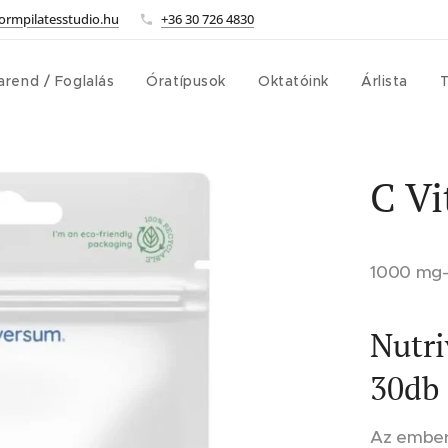
ormpilatesstudio.hu
+36 30 726 4830
arend / Foglalás
Óratípusok
Oktatóink
Árlista
T
C V
1000 mg-o
Nutri
30db
Az emberi