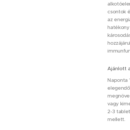
alkotóele
csontok é
az energi
hatékony 
károsodás
hozzájáru
immunfun
Ajánlott 
Naponta 1
elegendő 
megnöveke
vagy kime
2-3 table
mellett.