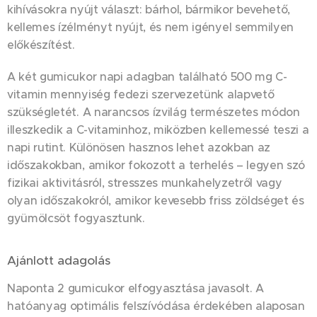
kihívásokra nyújt választ: bárhol, bármikor bevehető,
kellemes ízélményt nyújt, és nem igényel semmilyen
előkészítést.
A két gumicukor napi adagban található 500 mg C-
vitamin mennyiség fedezi szervezetünk alapvető
szükségletét. A narancsos ízvilág természetes módon
illeszkedik a C-vitaminhoz, miközben kellemessé teszi a
napi rutint. Különösen hasznos lehet azokban az
időszakokban, amikor fokozott a terhelés – legyen szó
fizikai aktivitásról, stresszes munkahelyzetről vagy
olyan időszakokról, amikor kevesebb friss zöldséget és
gyümölcsöt fogyasztunk.
Ajánlott adagolás
Naponta 2 gumicukor elfogyasztása javasolt. A
hatóanyag optimális felszívódása érdekében alaposan