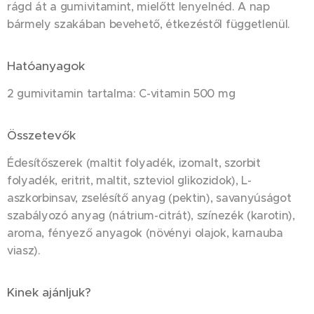
rágd át a gumivitamint, mielőtt lenyelnéd. A nap
bármely szakában bevehető, étkezéstől függetlenül.
Hatóanyagok
2 gumivitamin tartalma: C-vitamin 500 mg
Összetevők
Édesítőszerek (maltit folyadék, izomalt, szorbit
folyadék, eritrit, maltit, szteviol glikozidok), L-
aszkorbinsav, zselésítő anyag (pektin), savanyúságot
szabályozó anyag (nátrium-citrát), színezék (karotin),
aroma, fényező anyagok (növényi olajok, karnauba
viasz).
Kinek ajánljuk?