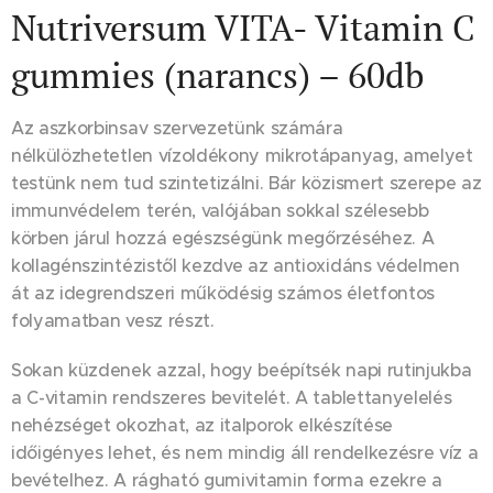
Nutriversum VITA- Vitamin C
gummies (narancs) – 60db
Az aszkorbinsav szervezetünk számára
nélkülözhetetlen vízoldékony mikrotápanyag, amelyet
testünk nem tud szintetizálni. Bár közismert szerepe az
immunvédelem terén, valójában sokkal szélesebb
körben járul hozzá egészségünk megőrzéséhez. A
kollagénszintézistől kezdve az antioxidáns védelmen
át az idegrendszeri működésig számos életfontos
folyamatban vesz részt.
Sokan küzdenek azzal, hogy beépítsék napi rutinjukba
a C-vitamin rendszeres bevitelét. A tablettanyelelés
nehézséget okozhat, az italporok elkészítése
időigényes lehet, és nem mindig áll rendelkezésre víz a
bevételhez. A rágható gumivitamin forma ezekre a