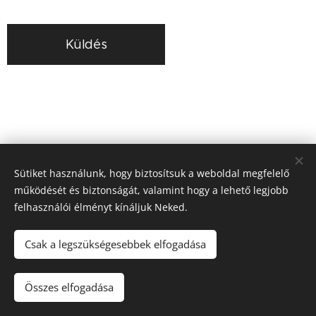
Küldés
Sütiket használunk, hogy biztosítsuk a weboldal megfelelő
működését és biztonságát, valamint hogy a lehető legjobb
felhasználói élményt kínáljuk Neked.
Csak a legszükségesebbek elfogadása
© 2024 Minden jog fenntartva
Összes elfogadása
ÁSZF
Sütik